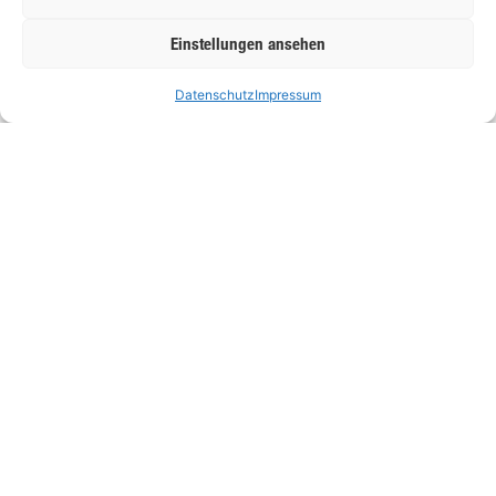
Einstellungen ansehen
Innenausbau
Datenschutz
Impressum
Wir schaffen für Sie einzigartige, individuelle
und formschöne Räume. Vom Stellen der
Innenwände bis zum Einbau von Dachfenstern.
Einblasdämmung
Wir sind Fachbetrieb für Zellulose-
Einblasdämmung. Das hat viele Vorteile für Sie.