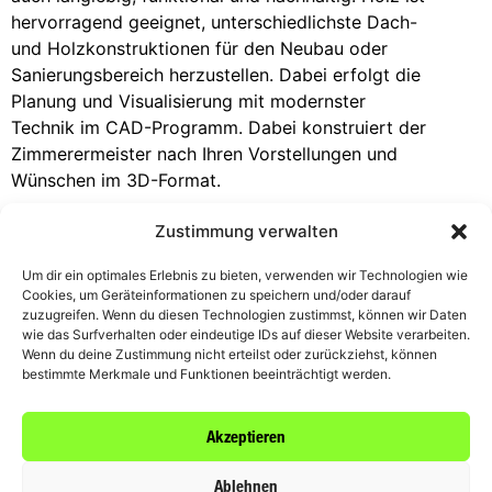
hervorragend geeignet, unterschiedlichste Dach-
und Holzkonstruktionen für den Neubau oder
Sanierungsbereich herzustellen. Dabei erfolgt die
Planung und Visualisierung mit modernster
Technik im CAD-Programm. Dabei konstruiert der
Zimmerermeister nach Ihren Vorstellungen und
Wünschen im 3D-Format.
Egal, ob es sich um einen Neubau, eine
Zustimmung verwalten
Renovierung oder eine Restaurierung handelt, wir
stehen Ihnen mit unserem Fachwissen und unserer
Um dir ein optimales Erlebnis zu bieten, verwenden wir Technologien wie
Cookies, um Geräteinformationen zu speichern und/oder darauf
Erfahrung zur Seite. Wir bieten maßgeschneiderte
zuzugreifen. Wenn du diesen Technologien zustimmst, können wir Daten
Lösungen, die den individuellen Anforderungen
wie das Surfverhalten oder eindeutige IDs auf dieser Website verarbeiten.
und Vorstellungen unserer Kunden entsprechen.
Wenn du deine Zustimmung nicht erteilst oder zurückziehst, können
bestimmte Merkmale und Funktionen beeinträchtigt werden.
Wir bieten Ihnen:
Akzeptieren
Ablehnen